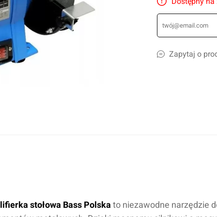
Dostępny na
liczne
amochodów ciężarowych
szyn rolniczych
Ścierki, gąbki, akcesoria
lcowe
Szampony i preparaty do mycia
Zapytaj o pro
nicze
Preparaty do ciężkich zabrudzeń
leju i płynów
Konserwacja lakieru i karoserii
a
Czyszczenie i impregnacja wnętrza
Zapachy samochdowe
Do domu i biura
Narzędzia ogrodowe
Nawadnianie
Opryskiwacze
lifierka stołowa Bass Polska
to niezawodne narzędzie do
Pozostałe