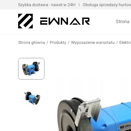
Szybka dostawa - nawet w 24h!
Obsługa sprzedaży hurtowe
Strona
Strona główna
/
Produkty
/
Wyposażenie warsztatu
/
Elektr
Pokrowce serwisowe
Opaski kablo
Podnośniki oraz urządzenia dźwigowe
Opaski met
Narzędzia ręczne
Obejmy met
Bity, nasadki, końcówki
Taśmy
Wulkanizacja
Kompresory i narzędzia pneumatyczne
Prasy oraz narzędzia hydrauliczne
Oleje silnik
Wózki i zestawy narzędziowe
Oleje przek
Elektronarzędzia/elektrotechnika
Oleje motoc