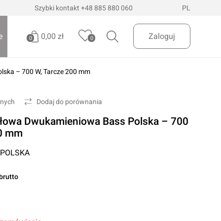
Szybki kontakt
+48 885 880 060
PL
0,00 zł
e
Zaloguj
0
0
olska – 700 W, Tarcze 200 mm
Brak produktów
Oświetlenie pojazdów
Realizuj zamówienie
onych
Dodaj do porównania
Latarki i szperacze
tołowa Dwukamieniowa Bass Polska – 700
Latarki czołowe
 Dostawa
InPost Paczkomaty
już od 200zł
00 mm
Lampy wielofunkcyjne
 POLSKA
Lampy robocze
Oświetlenie ostrzegawcze
brutto
Oświetlenie biurowe