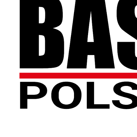
Dodaj o
Anuluj