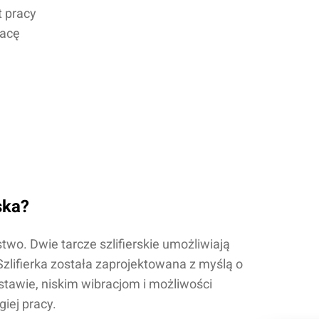
t pracy
racę
ska?
two. Dwie tarcze szlifierskie umożliwiają
zlifierka została zaprojektowana z myślą o
dstawie, niskim wibracjom i możliwości
iej pracy.