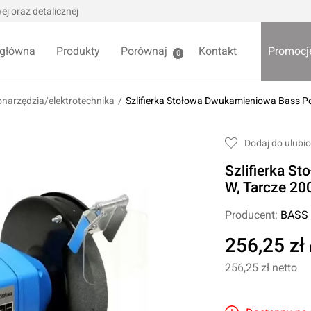
j oraz detalicznej
 główna
Produkty
Porównaj
Kontakt
Promocj
0
onarzędzia/elektrotechnika
/
Szlifierka Stołowa Dwukamieniowa Bass P
we / Trytytki
Skrzynki i organizery
Dodaj do ulubi
alowe
Bezpieczniki
Szlifierka S
alowe
Akcesoria samochodowe
Darmowa
W, Tarcze 2
Wycieraczki samochodowe
Producent:
BASS
Pozostałe
Foteliki samochodowe
256,25 zł
Akcesoria dla dzieci
owe
256,25 zł
netto
Żarówki samochodowe
ładniowe
Lodówki turystyczne
yklowe