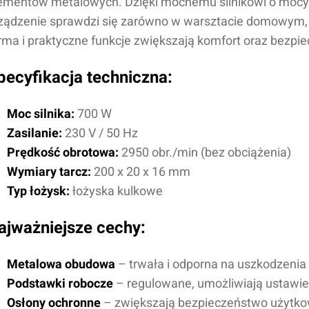
ementów metalowych. Dzięki mocnemu silnikowi o mocy 7
ządzenie sprawdzi się zarówno w warsztacie domowym, 
rma i praktyczne funkcje zwiększają komfort oraz bezpi
pecyfikacja techniczna:
Moc silnika:
700 W
Zasilanie:
230 V / 50 Hz
Prędkość obrotowa:
2950 obr./min (bez obciążenia)
Wymiary tarcz:
200 x 20 x 16 mm
Typ łożysk:
łożyska kulkowe
ajważniejsze cechy:
Metalowa obudowa
– trwała i odporna na uszkodzenia
Podstawki robocze
– regulowane, umożliwiają ustawie
Osłony ochronne
– zwiększają bezpieczeństwo użytko