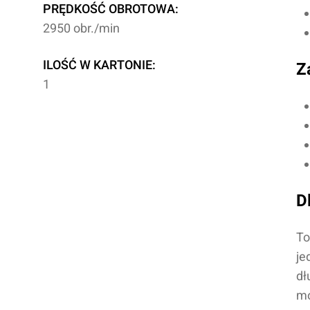
PRĘDKOŚĆ OBROTOWA:
2950 obr./min
ILOŚĆ W KARTONIE:
Z
1
D
To
je
dł
mo