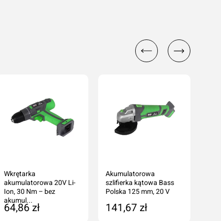
Wkrętarka
Akumulatorowa
Bas
akumulatorowa 20V Li-
szlifierka kątowa Bass
opo
Ion, 30 Nm – bez
Polska 125 mm, 20 V
akumul...
64,86 zł
141,67 zł
43