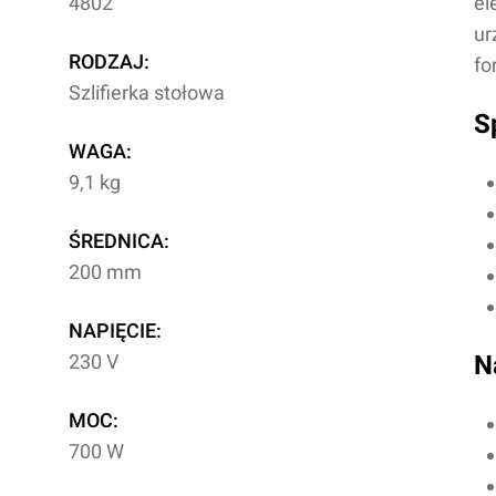
4802
el
ur
RODZAJ:
fo
Szlifierka stołowa
S
WAGA:
9,1 kg
ŚREDNICA:
200 mm
NAPIĘCIE:
230 V
N
MOC:
700 W