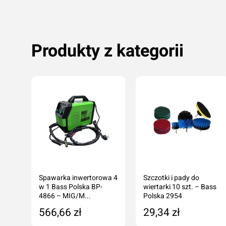
Produkty z kategorii
Spawarka inwertorowa 4
Szczotki i pady do
Li-
w 1 Bass Polska BP-
wiertarki 10 szt. – Bass
–
4866 – MIG/M...
Polska 2954
566,66 zł
29,34 zł