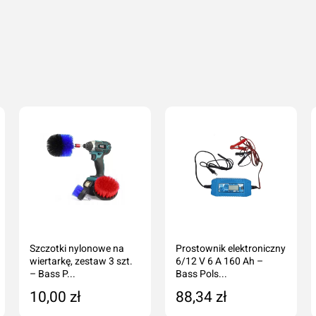
Szczotki nylonowe na
Prostownik elektroniczny
wiertarkę, zestaw 3 szt.
6/12 V 6 A 160 Ah –
– Bass P...
Bass Pols...
10,00 zł
88,34 zł