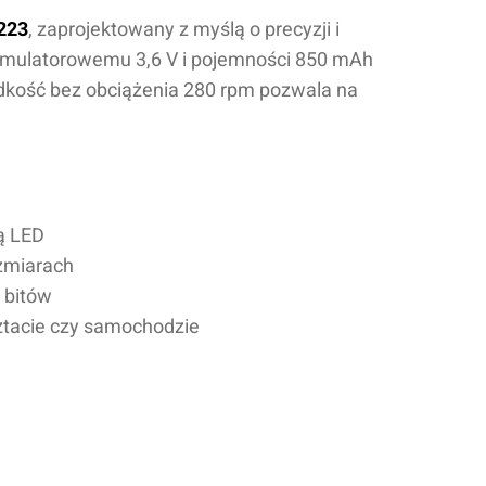
5223
, zaprojektowany z myślą o precyzji i
kumulatorowemu 3,6 V i pojemności 850 mAh
dkość bez obciążenia 280 rpm pozwala na
ą LED
ozmiarach
 bitów
tacie czy samochodzie