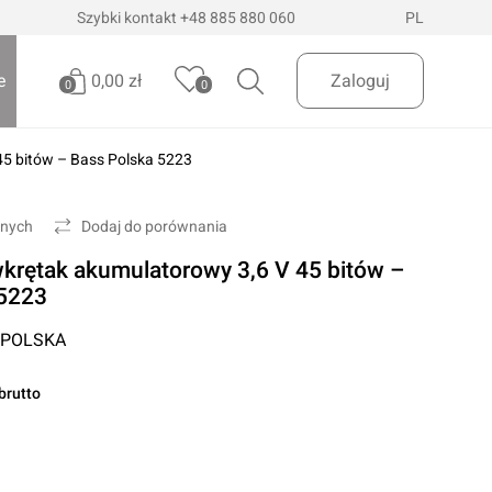
Szybki kontakt
+48 885 880 060
PL
0,00 zł
e
Zaloguj
0
0
45 bitów – Bass Polska 5223
Brak produktów
Oświetlenie pojazdów
Realizuj zamówienie
onych
Dodaj do porównania
Latarki i szperacze
wkrętak akumulatorowy 3,6 V 45 bitów –
Latarki czołowe
 Dostawa
InPost Paczkomaty
już od 200zł
 5223
Lampy wielofunkcyjne
 POLSKA
Lampy robocze
Oświetlenie ostrzegawcze
brutto
Oświetlenie biurowe