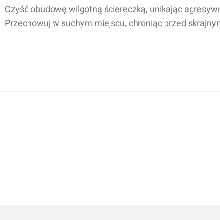
Czyść obudowę wilgotną ściereczką, unikając agresyw
Przechowuj w suchym miejscu, chroniąc przed skrajny
Dodaj o
Anuluj