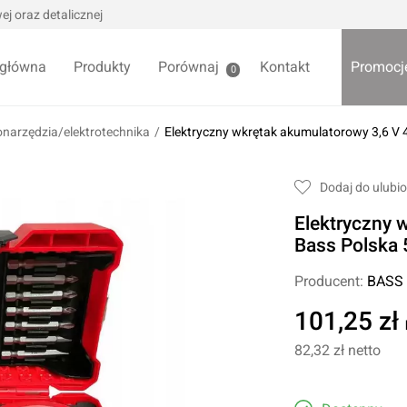
j oraz detalicznej
 główna
Produkty
Porównaj
Kontakt
Promocj
0
onarzędzia/elektrotechnika
/
Elektryczny wkrętak akumulatorowy 3,6 V 
we / Trytytki
Skrzynki i organizery
Dodaj do ulubi
alowe
Bezpieczniki
Elektryczny 
alowe
Akcesoria samochodowe
Darmowa
Bass Polska
Wycieraczki samochodowe
Producent:
BASS
Pozostałe
Foteliki samochodowe
101,25 zł
Akcesoria dla dzieci
owe
82,32 zł
netto
Żarówki samochodowe
ładniowe
Lodówki turystyczne
yklowe