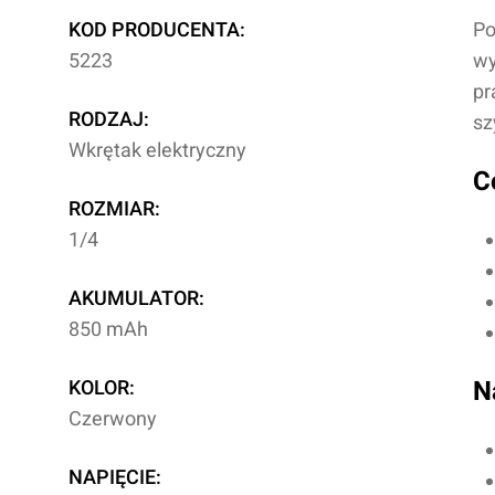
KOD PRODUCENTA:
Po
5223
wy
pr
RODZAJ:
sz
Wkrętak elektryczny
C
ROZMIAR:
1/4
AKUMULATOR:
850 mAh
KOLOR:
N
Czerwony
NAPIĘCIE: