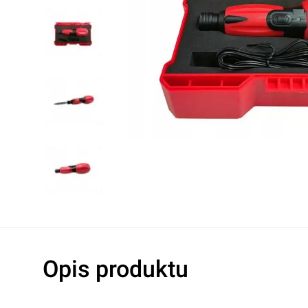
Lampy warsztatowe
Oleje hydrau
Noże
Oleje do s
Pozostałe
Oleje do ma
Akcesoria do elektronarzędzi
Płyny hamu
Płyny chłod
Dodatki do o
Klimatyzacj
Rękawice robocze
Ochrona oczu i twarzy
Higiena i czystość
Taśmy ostrzegawcze
Opis produktu