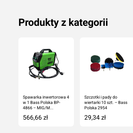
Produkty z kategorii
Spawarka inwertorowa 4
Szczotki i pady do
Li-
w 1 Bass Polska BP-
wiertarki 10 szt. – Bass
–
4866 – MIG/M...
Polska 2954
566,66 zł
29,34 zł
ka
Dodaj do koszyka
Dodaj do koszyka