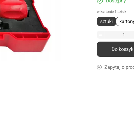
Dostępny
liczne
w kartonie 1 sztuk
amochodów ciężarowych
sztuki
karton
szyn rolniczych
Ścierki, gąbki, akcesoria
lcowe
Szampony i preparaty do mycia
nicze
Preparaty do ciężkich zabrudzeń
Do koszyk
leju i płynów
Konserwacja lakieru i karoserii
a
Czyszczenie i impregnacja wnętrza
Zapytaj o pro
Zapachy samochdowe
Do domu i biura
Narzędzia ogrodowe
Nawadnianie
Opryskiwacze
Pozostałe