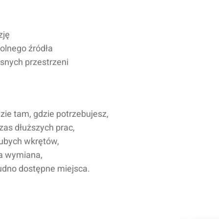
zję
olnego źródła
asnych przestrzeni
ie tam, gdzie potrzebujesz,
zas dłuższych prac,
rubych wkrętów,
a wymiana,
udno dostępne miejsca.