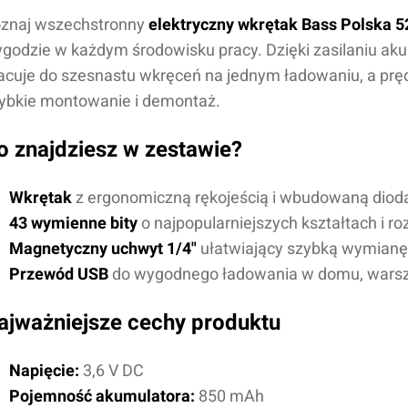
znaj wszechstronny
elektryczny wkrętak Bass Polska 
godzie w każdym środowisku pracy. Dzięki zasilaniu a
acuje do szesnastu wkręceń na jednym ładowaniu, a prę
ybkie montowanie i demontaż.
o znajdziesz w zestawie?
Wkrętak
z ergonomiczną rękojeścią i wbudowaną diod
43 wymienne bity
o najpopularniejszych kształtach i r
Magnetyczny uchwyt 1/4"
ułatwiający szybką wymianę
Przewód USB
do wygodnego ładowania w domu, warsz
ajważniejsze cechy produktu
Napięcie:
3,6 V DC
Pojemność akumulatora:
850 mAh