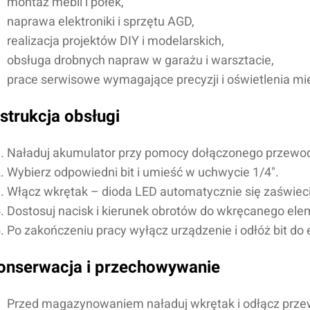
montaż mebli i półek,
naprawa elektroniki i sprzętu AGD,
realizacja projektów DIY i modelarskich,
obsługa drobnych napraw w garażu i warsztacie,
prace serwisowe wymagające precyzji i oświetlenia mi
nstrukcja obsługi
Naładuj akumulator przy pomocy dołączonego przewo
Wybierz odpowiedni bit i umieść w uchwycie 1/4".
Imię i nazwisko*
Włącz wkrętak – dioda LED automatycznie się zaświeci
Dostosuj nacisk i kierunek obrotów do wkręcanego ele
Po zakończeniu pracy wyłącz urządzenie i odłóż bit do e
Komentarz*
onserwacja i przechowywanie
Przed magazynowaniem naładuj wkrętak i odłącz prz