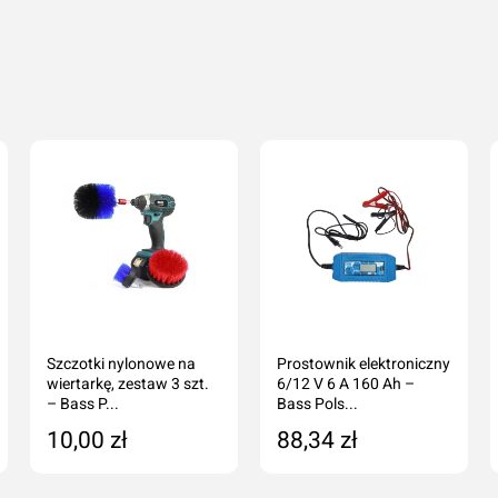
Szczotki nylonowe na
Prostownik elektroniczny
wiertarkę, zestaw 3 szt.
6/12 V 6 A 160 Ah –
– Bass P...
Bass Pols...
10,00 zł
88,34 zł
Dodaj do koszyka
Dodaj do koszyka