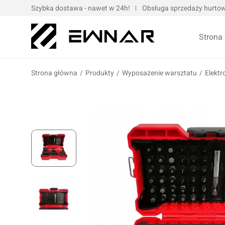
Szybka dostawa - nawet w 24h!
Obsługa sprzedaży hurtowe
Strona
Strona główna
/
Produkty
/
Wyposażenie warsztatu
/
Elektr
Pokrowce serwisowe
Opaski kablo
Podnośniki oraz urządzenia dźwigowe
Opaski met
Narzędzia ręczne
Obejmy met
Bity, nasadki, końcówki
Taśmy
Wulkanizacja
Kompresory i narzędzia pneumatyczne
Prasy oraz narzędzia hydrauliczne
Oleje silnik
Wózki i zestawy narzędziowe
Oleje przek
Elektronarzędzia/elektrotechnika
Oleje motoc