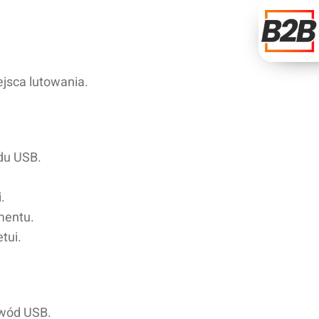
ejsca lutowania.
du USB.
.
mentu.
tui.
ewód USB.