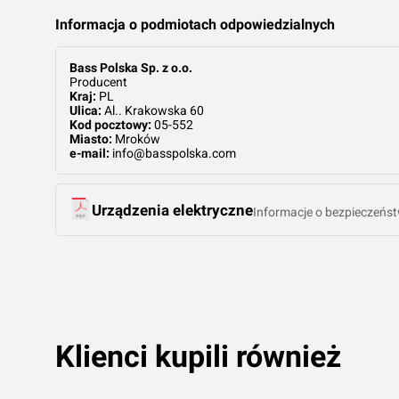
Informacja o podmiotach odpowiedzialnych
Bass Polska Sp. z o.o.
Producent
Kraj:
PL
Ulica:
Al.. Krakowska 60
Kod pocztowy:
05-552
Miasto:
Mroków
e-mail:
info@basspolska.com
Urządzenia elektryczne
Informacje o bezpieczeńst
Klienci kupili również