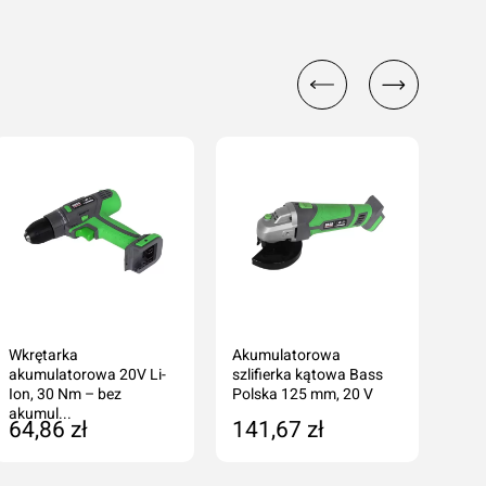
Wkrętarka
Akumulatorowa
Bas
akumulatorowa 20V Li-
szlifierka kątowa Bass
opo
Ion, 30 Nm – bez
Polska 125 mm, 20 V
akumul...
64,86 zł
141,67 zł
43
Dodaj do koszyka
Dodaj do koszyka