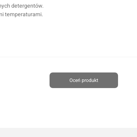
nych detergentów.
mi temperaturami.
cenę
Oceń produkt