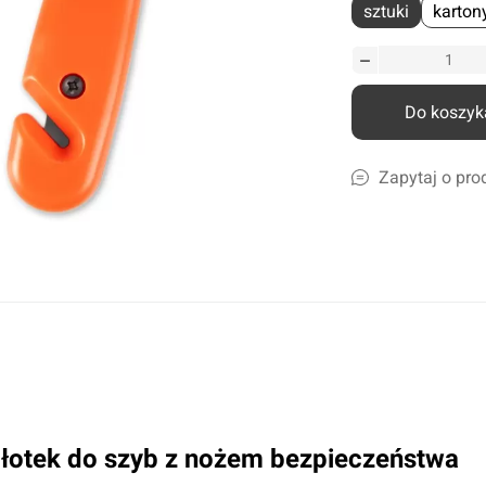
sztuki
karton
liczne
amochodów ciężarowych
szyn rolniczych
Ścierki, gąbki, akcesoria
Do koszyk
lcowe
Szampony i preparaty do mycia
nicze
Preparaty do ciężkich zabrudzeń
Zapytaj o pro
leju i płynów
Konserwacja lakieru i karoserii
a
Czyszczenie i impregnacja wnętrza
Zapachy samochdowe
Do domu i biura
Narzędzia ogrodowe
Nawadnianie
Opryskiwacze
łotek do szyb z nożem bezpieczeństwa
Pozostałe