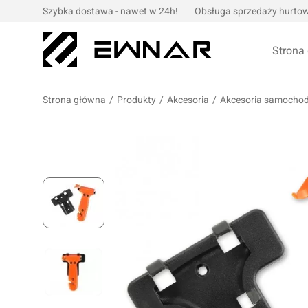
Szybka dostawa - nawet w 24h!
Obsługa sprzedaży hurtowe
Strona
Strona główna
/
Produkty
/
Akcesoria
/
Akcesoria samocho
Pokrowce serwisowe
Opaski kablo
Podnośniki oraz urządzenia dźwigowe
Opaski met
Narzędzia ręczne
Obejmy met
Bity, nasadki, końcówki
Taśmy
Wulkanizacja
Kompresory i narzędzia pneumatyczne
Prasy oraz narzędzia hydrauliczne
Oleje silnik
Wózki i zestawy narzędziowe
Oleje przek
Elektronarzędzia/elektrotechnika
Oleje motoc