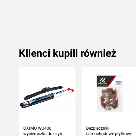
Przyznaj ocenę:
tępny
Dodaj do koszyka
Dodaj do koszyka
Klienci kupili również
OXIMO WU400
Bezpieczniki
wycieraczka do szyb
samochodowe płytkowe