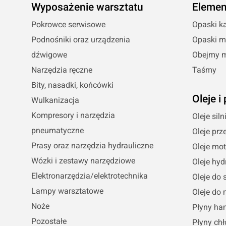
Wyposażenie warsztatu
Elemen
Pokrowce serwisowe
Opaski ka
Podnośniki oraz urządzenia
Opaski m
dźwigowe
Obejmy 
Narzędzia ręczne
Taśmy
Bity, nasadki, końcówki
Oleje i
Wulkanizacja
Kompresory i narzędzia
Oleje sil
pneumatyczne
Oleje prz
Prasy oraz narzędzia hydrauliczne
Oleje mo
Wózki i zestawy narzędziowe
Oleje hyd
Elektronarzędzia/elektrotechnika
Oleje do
Lampy warsztatowe
Oleje do 
Noże
Płyny ha
Pozostałe
Płyny chł