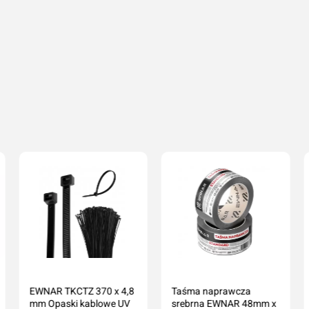
Dodaj do koszyka
Dodaj do koszyka
Imię i nazwisko*
Komentarz*
Dodaj o
Anuluj
EWNAR TKCTZ 370 x 4,8
Taśma naprawcza
mm Opaski kablowe UV
srebrna EWNAR 48mm x