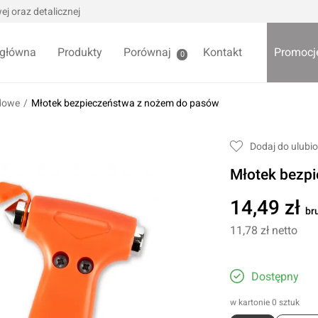
j oraz detalicznej
 główna
Produkty
Porównaj
Kontakt
Promocj
0
dowe
/
Młotek bezpieczeństwa z nożem do pasów
we / Trytytki
Skrzynki i organizery
Dodaj do ulubi
alowe
Bezpieczniki
Młotek bezp
alowe
Akcesoria samochodowe
Darmowa
Wycieraczki samochodowe
14,49 zł
br
Pozostałe
11,78 zł
netto
Foteliki samochodowe
Akcesoria dla dzieci
owe
Dostępny
Żarówki samochodowe
ładniowe
w kartonie 0 sztuk
Lodówki turystyczne
yklowe