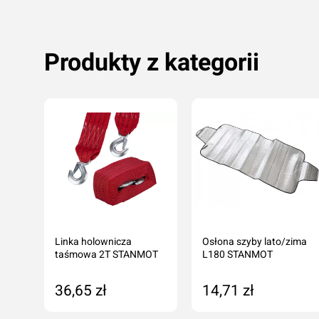
Produkty z kategorii
Linka holownicza
Osłona szyby lato/zima
czka
taśmowa 2T STANMOT
L180 STANMOT
mę
Oceń produkt
36,65 zł
14,71 zł