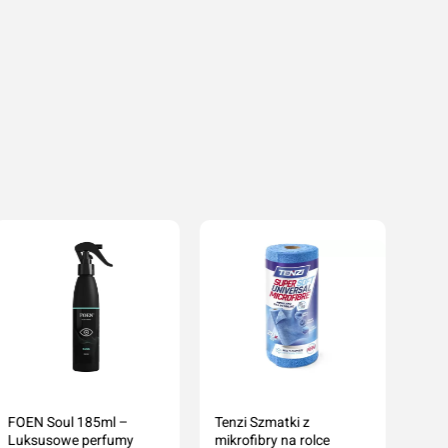
Dodaj do koszyka
Dodaj do koszyka
cenę
FOEN Soul 185ml –
Tenzi Szmatki z
Luksusowe perfumy
mikrofibry na rolce