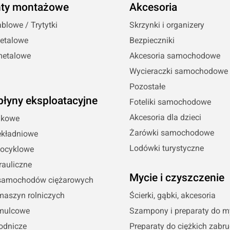
ty montażowe
Akcesoria
blowe / Trytytki
Skrzynki i organizery
etalowe
Bezpieczniki
metalowe
Akcesoria samochodowe
Wycieraczki samochodowe
Pozostałe
 płyny eksploatacyjne
Foteliki samochodowe
Akcesoria dla dzieci
nikowe
Żarówki samochodowe
ekładniowe
Lodówki turystyczne
tocyklowe
rauliczne
Mycie i czyszczenie
 samochodów ciężarowych
maszyn rolniczych
Ścierki, gąbki, akcesoria
mulcowe
Szampony i preparaty do m
odnicze
Preparaty do ciężkich zabr