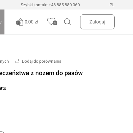
Szybki kontakt
+48 885 880 060
PL
0,00 zł
e
Zaloguj
0
0
Brak produktów
Oświetlenie pojazdów
Realizuj zamówienie
onych
Dodaj do porównania
Latarki i szperacze
ieczeństwa z nożem do pasów
Latarki czołowe
 Dostawa
InPost Paczkomaty
już od 200zł
Lampy wielofunkcyjne
utto
Lampy robocze
Oświetlenie ostrzegawcze
Oświetlenie biurowe