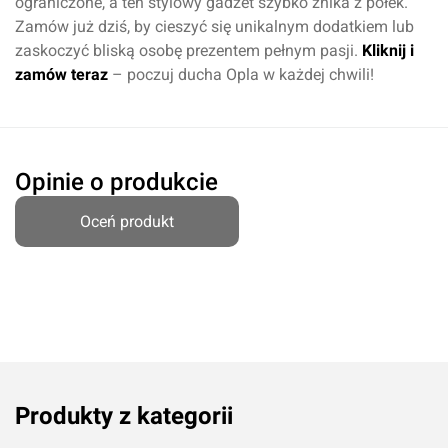
ograniczone, a ten stylowy gadżet szybko znika z półek.
Imię i nazwisko*
Zamów już dziś, by cieszyć się unikalnym dodatkiem lub
zaskoczyć bliską osobę prezentem pełnym pasji.
Kliknij i
zamów teraz
– poczuj ducha Opla w każdej chwili!
Komentarz*
Opinie o produkcie
Oceń produkt
Dodaj ocenę
Anuluj
Produkty z kategorii