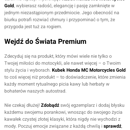
Gold
, wybierasz radość, elegancję i pasję zamknięte w
Oceń produkt
jednym niezastąpionym przedmiocie. Jego obecność na
biurku potrafi rozwiać chmury i przypominać o tym, że
Przyznaj ocenę:
przygoda jest tuż za rogiem.
Wejdź do Świata Premium
Zdecyduj się na produkt, który mówi wiele nie tylko o
Imię i nazwisko*
Twojej miłości do motocykli, ale nawet więcej – o Twoim
stylu życia i wyborach.
Kubek Honda MC Motorcycles Gold
to coś więcej niż produkt – to doświadczenie, które zmienia
Komentarz*
każdy moment rytualnego picia kawy lub herbaty w
bohaterów naszych autostrad.
Nie czekaj dłużej!
Zdobądź
swój egzemplarz i dodaj błysku
każdemu swojemu porankowi, wnosząc do swojego życia
kawałek czystej złotej klasyki, która nigdy nie wychodzi z
mody. Poczuj emocje związane z każdą chwilą i
sprawdź
,