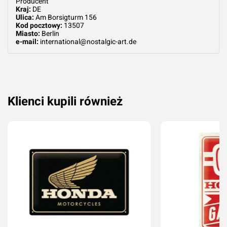
Producent
Kraj:
DE
Ulica:
Am Borsigturm 156
Kod pocztowy:
13507
Miasto:
Berlin
e-mail:
international@nostalgic-art.de
Klienci kupili również