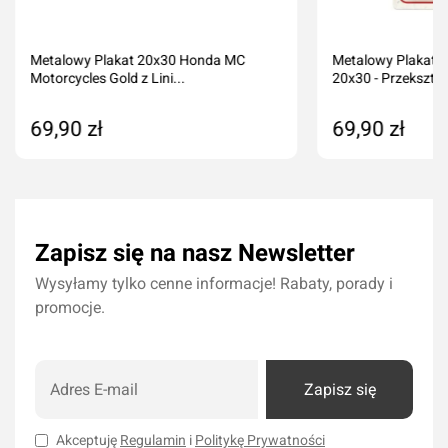
Metalowy Plakat 20x30 Honda MC
Metalowy Plakat 
Motorcycles Gold z Lini...
20x30 - Przekształ
69,90 zł
69,90 zł
Produkt niedostępny
Produkt nied
Zapisz się na nasz Newsletter
Wysyłamy tylko cenne informacje! Rabaty, porady i
promocje.
Zapisz się
Akceptuję
Regulamin
i
Politykę Prywatności