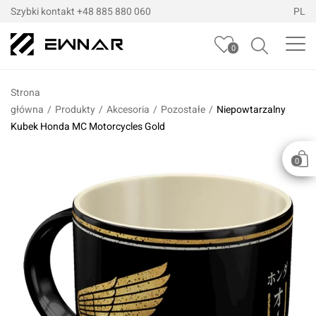
Szybki kontakt
+48 885 880 060
PL
0
Strona
główna
/
Produkty
/
Akcesoria
/
Pozostałe
/
Niepowtarzalny
Kubek Honda MC Motorcycles Gold
0