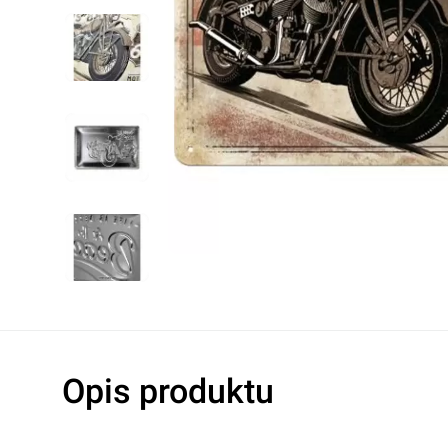
Lampy warsztatowe
Oleje hydrau
Noże
Oleje do s
Pozostałe
Oleje do ma
Akcesoria do elektronarzędzi
Płyny hamu
Płyny chłod
Dodatki do o
Klimatyzacj
Rękawice robocze
Ochrona oczu i twarzy
Higiena i czystość
Taśmy ostrzegawcze
Opis produktu