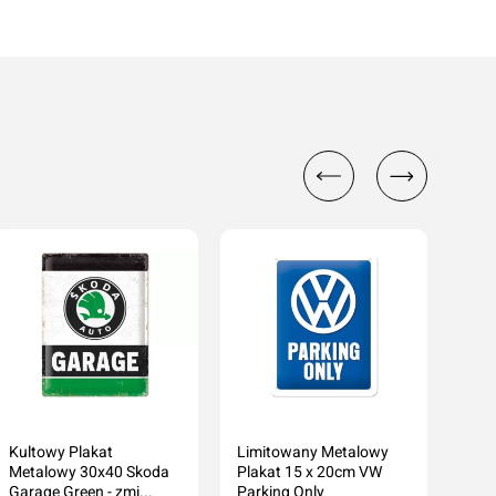
Kultowy Plakat
Limitowany Metalowy
Meta
Metalowy 30x40 Skoda
Plakat 15 x 20cm VW
20c
Garage Green - zmi...
Parking Only
Only