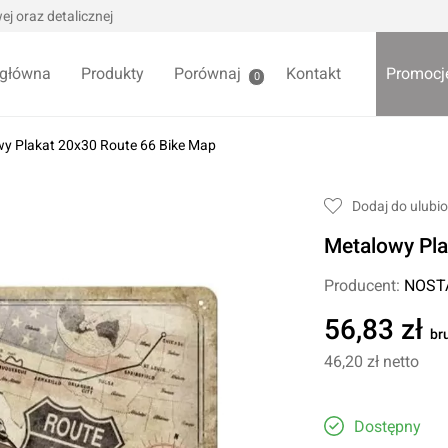
j oraz detalicznej
 główna
Produkty
Porównaj
Kontakt
Promocj
0
y Plakat 20x30 Route 66 Bike Map
we / Trytytki
Skrzynki i organizery
Dodaj do ulubi
alowe
Bezpieczniki
Metalowy Pla
alowe
Akcesoria samochodowe
Darmowa
Wycieraczki samochodowe
Producent:
NOST
Pozostałe
56,83 zł
br
Foteliki samochodowe
46,20 zł
netto
Akcesoria dla dzieci
owe
Żarówki samochodowe
ładniowe
Dostępny
Lodówki turystyczne
yklowe