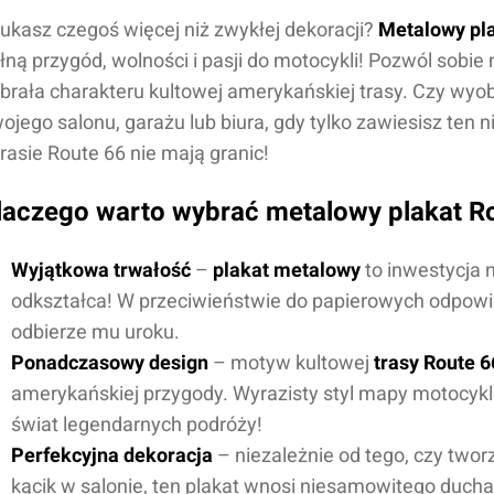
ukasz czegoś więcej niż zwykłej dekoracji?
Metalowy pl
łną przygód, wolności i pasji do motocykli! Pozwól sobie 
brała charakteru kultowej amerykańskiej trasy. Czy wyob
ojego salonu, garażu lub biura, gdy tylko zawiesisz ten 
trasie Route 66 nie mają granic!
laczego warto wybrać metalowy plakat R
Wyjątkowa trwałość
–
plakat metalowy
to inwestycja n
odkształca! W przeciwieństwie do papierowych odpowi
odbierze mu uroku.
Ponadczasowy design
– motyw kultowej
trasy Route 6
amerykańskiej przygody. Wyrazisty styl mapy motocyk
świat legendarnych podróży!
Perfekcyjna dekoracja
– niezależnie od tego, czy two
kącik w salonie, ten plakat wnosi niesamowitego ducha