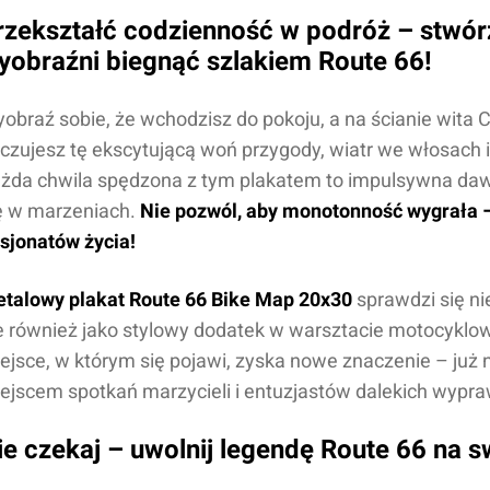
rzekształć codzienność w podróż – stwó
yobraźni biegnąć szlakiem Route 66!
obraź sobie, że wchodzisz do pokoju, a na ścianie wita 
czujesz tę ekscytującą woń przygody, wiatr we włosach i 
żda chwila spędzona z tym plakatem to impulsywna dawka 
ę w marzeniach.
Nie pozwól, aby monotonność wygrała 
sjonatów życia!
Dodaj o
Anuluj
talowy plakat Route 66 Bike Map 20x30
sprawdzi się ni
e również jako stylowy dodatek w warsztacie motocyklo
ejsce, w którym się pojawi, zyska nowe znaczenie – już n
ejscem spotkań marzycieli i entuzjastów dalekich wypra
ie czekaj – uwolnij legendę Route 66 na sw