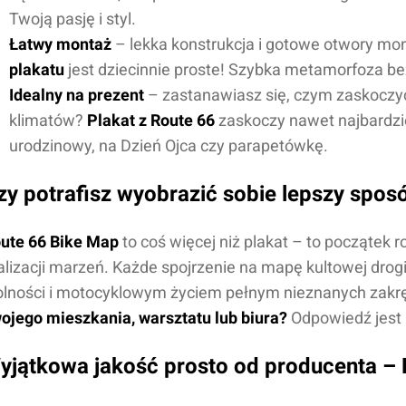
Twoją pasję i styl.
Łatwy montaż
– lekka konstrukcja i gotowe otwory mo
plakatu
jest dziecinnie proste! Szybka metamorfoza be
Idealny na prezent
– zastanawiasz się, czym zaskoczyć
klimatów?
Plakat z Route 66
zaskoczy nawet najbardzi
urodzinowy, na Dzień Ojca czy parapetówkę.
zy potrafisz wyobrazić sobie lepszy sposó
ute 66 Bike Map
to coś więcej niż plakat – to początek 
alizacji marzeń. Każde spojrzenie na mapę kultowej drog
lności i motocyklowym życiem pełnym nieznanych zakr
ojego mieszkania, warsztatu lub biura?
Odpowiedź jest
yjątkowa jakość prosto od producenta – 