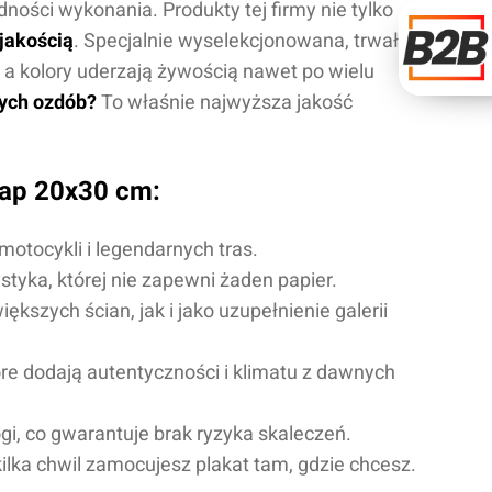
dności wykonania. Produkty tej firmy nie tylko
 jakością
. Specjalnie wyselekcjonowana, trwała
a kolory uderzają żywością nawet po wielu
łych ozdób?
To właśnie najwyższa jakość
Map 20x30 cm:
otocykli i legendarnych tras.
ystyka, której nie zapewni żaden papier.
ększych ścian, jak i jako uzupełnienie galerii
óre dodają autentyczności i klimatu z dawnych
gi, co gwarantuje brak ryzyka skaleczeń.
ilka chwil zamocujesz plakat tam, gdzie chcesz.