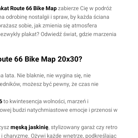
akat Route 66 Bike Map
zabierze Cię w podróż
na odrobinę nostalgii i spraw, by każda ściana
rażasz sobie, jak zmienia się atmosfera
niezwykły plakat? Odwiedź świat, gdzie marzenia
oute 66 Bike Map 20x30?
a lata. Nie blaknie, nie wygina się, nie
edników, możesz być pewny, że czas nie
6
to kwintesencja wolności, marzeń i
lowej budzi natychmiastowe emocje i przenosi w
rzysz
męską jaskinię
, stylizowany garaż czy retro
 i charyzmę. Ożywi każde wnętrze, podkreślając