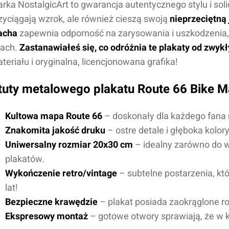
rka NostalgicArt to gwarancja autentycznego stylu i soli
zyciągają wzrok, ale również cieszą swoją
nieprzeciętną
acha
zapewnia odporność na zarysowania i uszkodzenia, 
tach.
Zastanawiałeś się, co odróżnia te plakaty od zwyk
teriału i oryginalna, licencjonowana grafika!
tuty metalowego plakatu Route 66 Bike 
Kultowa mapa Route 66
– doskonały dla każdego fana m
Znakomita jakość druku
– ostre detale i głęboka kolor
Imię i nazwisko*
Uniwersalny rozmiar 20x30 cm
– idealny zarówno do wi
plakatów.
Wykończenie retro/vintage
– subtelne postarzenia, kt
Komentarz*
lat!
Bezpieczne krawędzie
– plakat posiada zaokrąglone ro
Ekspresowy montaż
– gotowe otwory sprawiają, że w k