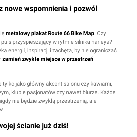
rz nowe wspomnienia i pozwól
Cię
metalowy plakat Route 66 Bike Map
. Czy
puls przyspieszający w rytmie silnika harleya?
energii, inspiracji i zachęta, by nie ograniczać
– zamień zwykłe miejsce w przestrzeń
cenę
e tylko jako główny akcent salonu czy kawiarni,
wym, klubie pasjonatów czy nawet biurze. Każde
igdy nie będzie zwykłą przestrzenią, ale
w.
ojej ścianie już dziś!