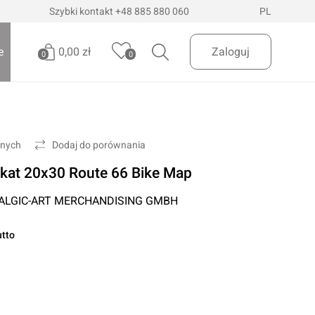
Szybki kontakt
+48 885 880 060
PL
0,00 zł
e
Zaloguj
0
0
Brak produktów
Oświetlenie pojazdów
Realizuj zamówienie
onych
Dodaj do porównania
Latarki i szperacze
kat 20x30 Route 66 Bike Map
Latarki czołowe
 Dostawa
InPost Paczkomaty
już od 200zł
ALGIC-ART MERCHANDISING GMBH
Lampy wielofunkcyjne
Lampy robocze
utto
Oświetlenie ostrzegawcze
Oświetlenie biurowe