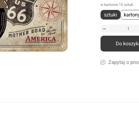
w kartonie 10 sztuk
liczne
sztuki
karton
amochodów ciężarowych
szyn rolniczych
Ścierki, gąbki, akcesoria
lcowe
Szampony i preparaty do mycia
nicze
Preparaty do ciężkich zabrudzeń
Do koszyk
leju i płynów
Konserwacja lakieru i karoserii
a
Czyszczenie i impregnacja wnętrza
Zapytaj o pro
Zapachy samochdowe
Do domu i biura
Narzędzia ogrodowe
Nawadnianie
Opryskiwacze
Pozostałe