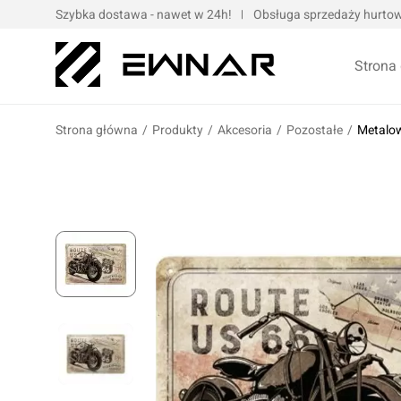
Szybka dostawa - nawet w 24h!
Obsługa sprzedaży hurtowe
Strona
Strona główna
/
Produkty
/
Akcesoria
/
Pozostałe
/
Metalow
Pokrowce serwisowe
Opaski kablo
Podnośniki oraz urządzenia dźwigowe
Opaski met
Narzędzia ręczne
Obejmy met
Bity, nasadki, końcówki
Taśmy
Wulkanizacja
Kompresory i narzędzia pneumatyczne
Prasy oraz narzędzia hydrauliczne
Oleje silnik
Wózki i zestawy narzędziowe
Oleje przek
Elektronarzędzia/elektrotechnika
Oleje motoc