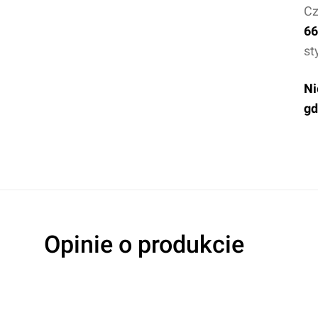
Cz
66
st
Ni
gd
Opinie o produkcie