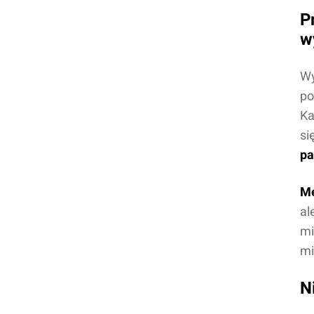
P
w
Wy
po
Ka
si
pa
Me
al
mi
mi
N