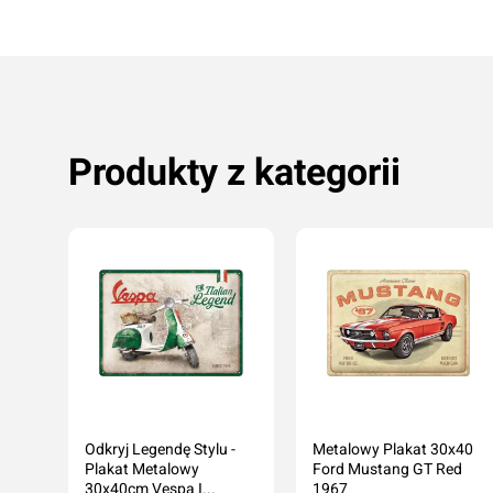
Produkty z kategorii
oje
Odkryj Legendę Stylu -
Metalowy Plakat 30x40
Plakat Metalowy
Ford Mustang GT Red
30x40cm Vespa I...
1967