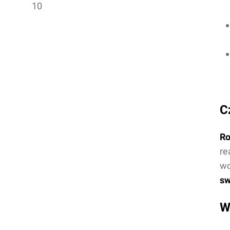
10
C
Ro
re
wo
sw
W