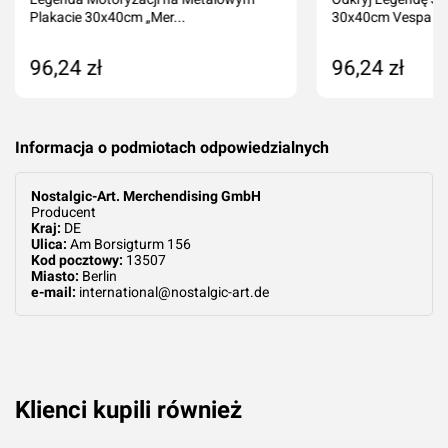
Plakacie 30x40cm „Mer...
30x40cm Vespa I..
96,24 zł
96,24 zł
Produkt niedostępny
Dodaj do kos
Informacja o podmiotach odpowiedzialnych
Nostalgic-Art. Merchendising GmbH
Producent
Kraj:
DE
Ulica:
Am Borsigturm 156
Kod pocztowy:
13507
Miasto:
Berlin
e-mail:
international@nostalgic-art.de
Klienci kupili również