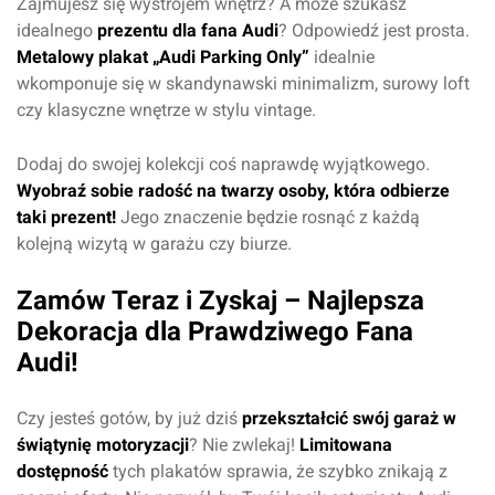
Zajmujesz się wystrojem wnętrz? A może szukasz
idealnego
prezentu dla fana Audi
? Odpowiedź jest prosta.
Metalowy plakat „Audi Parking Only”
idealnie
wkomponuje się w skandynawski minimalizm, surowy loft
czy klasyczne wnętrze w stylu vintage.
Dodaj do swojej kolekcji coś naprawdę wyjątkowego.
Wyobraź sobie radość na twarzy osoby, która odbierze
Dodaj ocenę
Anuluj
taki prezent!
Jego znaczenie będzie rosnąć z każdą
kolejną wizytą w garażu czy biurze.
Zamów Teraz i Zyskaj – Najlepsza
Dekoracja dla Prawdziwego Fana
Audi!
Czy jesteś gotów, by już dziś
przekształcić swój garaż w
świątynię motoryzacji
? Nie zwlekaj!
Limitowana
dostępność
tych plakatów sprawia, że szybko znikają z