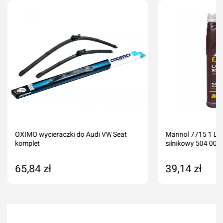
OXIMO wycieraczki do Audi VW Seat
Mannol 7715 1 L 5
komplet
silnikowy 504 00 /.
65,84 zł
39,14 zł
Dodaj do koszyka
Dodaj do kos