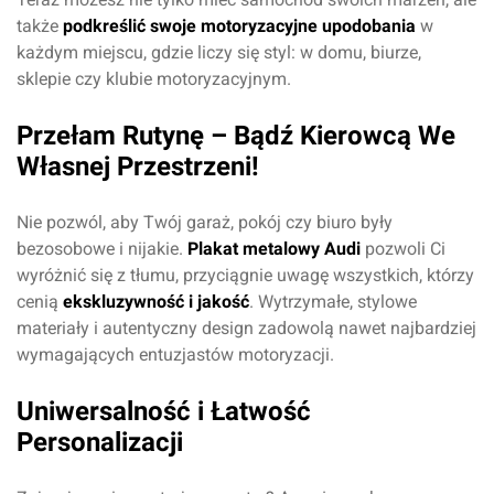
także
podkreślić swoje motoryzacyjne upodobania
w
każdym miejscu, gdzie liczy się styl: w domu, biurze,
sklepie czy klubie motoryzacyjnym.
Przełam Rutynę – Bądź Kierowcą We
Oceń produkt
Własnej Przestrzeni!
Przyznaj ocenę:
Nie pozwól, aby Twój garaż, pokój czy biuro były
bezosobowe i nijakie.
Plakat metalowy Audi
pozwoli Ci
wyróżnić się z tłumu, przyciągnie uwagę wszystkich, którzy
cenią
ekskluzywność i jakość
. Wytrzymałe, stylowe
materiały i autentyczny design zadowolą nawet najbardziej
Imię i nazwisko*
wymagających entuzjastów motoryzacji.
Uniwersalność i Łatwość
Komentarz*
Personalizacji