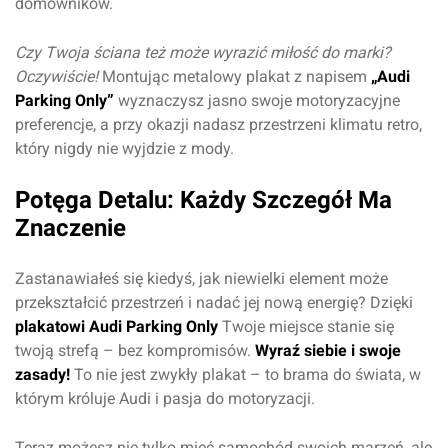
domowników.
Czy Twoja ściana też może wyrazić miłość do marki?
Oczywiście!
Montując metalowy plakat z napisem
„Audi
Parking Only”
wyznaczysz jasno swoje motoryzacyjne
preferencje, a przy okazji nadasz przestrzeni klimatu retro,
który nigdy nie wyjdzie z mody.
Potęga Detalu: Każdy Szczegół Ma
Znaczenie
Zastanawiałeś się kiedyś, jak niewielki element może
przekształcić przestrzeń i nadać jej nową energię? Dzięki
plakatowi Audi Parking Only
Twoje miejsce stanie się
twoją strefą – bez kompromisów.
Wyraź siebie i swoje
zasady!
To nie jest zwykły plakat – to brama do świata, w
którym króluje Audi i pasja do motoryzacji.
Teraz możesz nie tylko mieć samochód swoich marzeń, ale