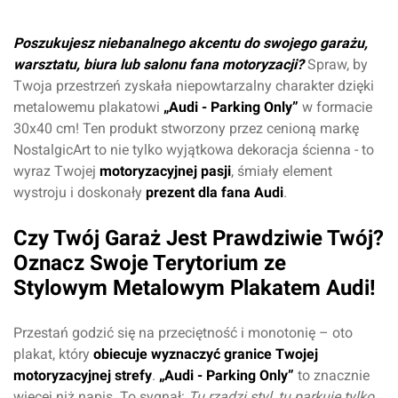
Poszukujesz niebanalnego akcentu do swojego garażu,
warsztatu, biura lub salonu fana motoryzacji?
Spraw, by
Twoja przestrzeń zyskała niepowtarzalny charakter dzięki
metalowemu plakatowi
„Audi - Parking Only”
w formacie
30x40 cm! Ten produkt stworzony przez cenioną markę
NostalgicArt to nie tylko wyjątkowa dekoracja ścienna - to
wyraz Twojej
motoryzacyjnej pasji
, śmiały element
wystroju i doskonały
prezent dla fana Audi
.
Czy Twój Garaż Jest Prawdziwie Twój?
Oznacz Swoje Terytorium ze
Stylowym Metalowym Plakatem Audi!
Przestań godzić się na przeciętność i monotonię – oto
plakat, który
obiecuje wyznaczyć granice Twojej
motoryzacyjnej strefy
.
„Audi - Parking Only”
to znacznie
więcej niż napis. To sygnał:
Tu rządzi styl, tu parkuje tylko