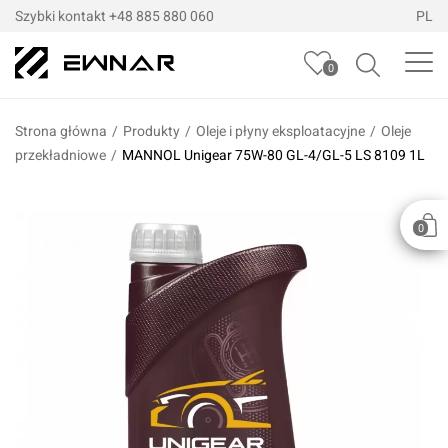
Szybki kontakt
+48 885 880 060
PL
0
Strona główna
/
Produkty
/
Oleje i płyny eksploatacyjne
/
Oleje
przekładniowe
/
MANNOL Unigear 75W-80 GL-4/GL-5 LS 8109 1L
0