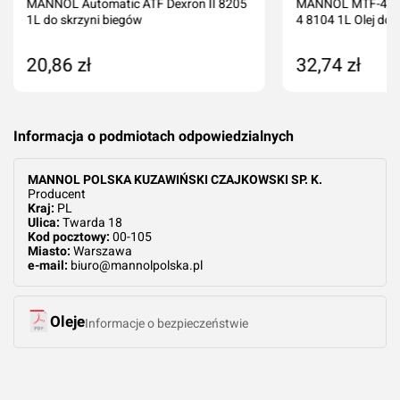
MANNOL Automatic ATF Dexron II 8205
MANNOL MTF-4 Get
1L do skrzyni biegów
4 8104 1L Olej do s
20,86 zł
32,74 zł
Dodaj do koszyka
Produkt nied
Informacja o podmiotach odpowiedzialnych
MANNOL POLSKA KUZAWIŃSKI CZAJKOWSKI SP. K.
Producent
Kraj:
PL
Ulica:
Twarda 18
Kod pocztowy:
00-105
Miasto:
Warszawa
e-mail:
biuro@mannolpolska.pl
Oleje
Informacje o bezpieczeństwie