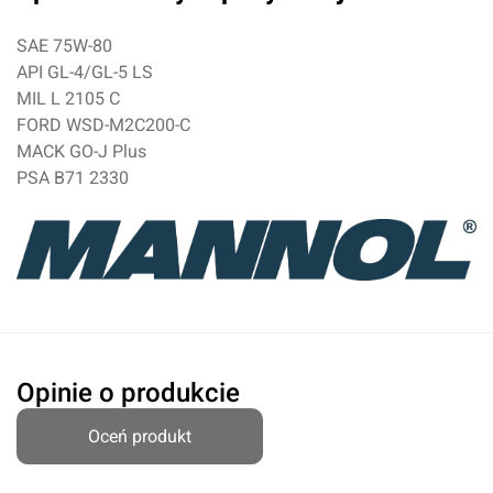
Przyznaj ocenę:
SAE 75W-80
API GL-4/GL-5 LS
MIL L 2105 C
FORD WSD-M2C200-C
Imię i nazwisko*
MACK GO-J Plus
PSA B71 2330
Komentarz*
Opinie o produkcie
Oceń produkt
Dodaj ocenę
Anuluj