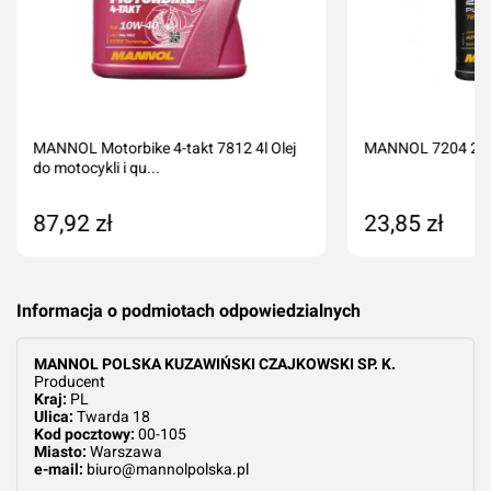
MANNOL Motorbike 4-takt 7812 4l Olej
MANNOL 7204 2-T
do motocykli i qu...
87,92 zł
23,85 zł
Dodaj do koszyka
Produkt nied
Informacja o podmiotach odpowiedzialnych
MANNOL POLSKA KUZAWIŃSKI CZAJKOWSKI SP. K.
Producent
Kraj:
PL
Ulica:
Twarda 18
Kod pocztowy:
00-105
Miasto:
Warszawa
e-mail:
biuro@mannolpolska.pl