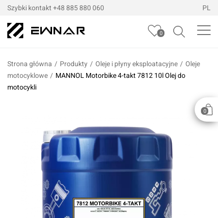
Szybki kontakt
+48 885 880 060
PL
0
Strona główna
/
Produkty
/
Oleje i płyny eksploatacyjne
/
Oleje
motocyklowe
/
MANNOL Motorbike 4-takt 7812 10l Olej do
motocykli
0