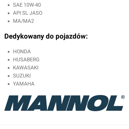
SAE 10W-40
API SL JASO
MA/MA2
Dedykowany do pojazdów:
HONDA
HUSABERG
KAWASAKI
Oceń produkt
SUZUKI
YAMAHA
Przyznaj ocenę:
Imię i nazwisko*