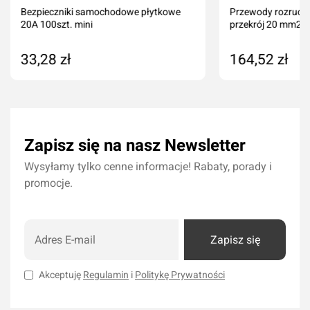
Bezpieczniki samochodowe płytkowe
Przewody rozruc
20A 100szt. mini
przekrój 20 mm2
33,28 zł
164,52 zł
Dodaj do koszyka
Dodaj do kos
Zapisz się na nasz Newsletter
Wysyłamy tylko cenne informacje! Rabaty, porady i
promocje.
Zapisz się
Akceptuję
Regulamin
i
Politykę Prywatności