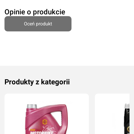
Komentarz*
Opinie o produkcie
Oceń produkt
Produkty z kategorii
Dodaj ocenę
Anuluj