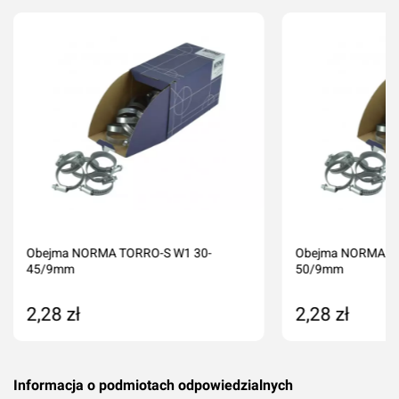
Imię i nazwisko*
Komentarz*
Obejma NORMA TORRO-S W1 30-
Obejma NORMA TO
45/9mm
50/9mm
2,28 zł
2,28 zł
Dodaj ocenę
Anuluj
Produkt niedostępny
Dodaj do kos
Informacja o podmiotach odpowiedzialnych