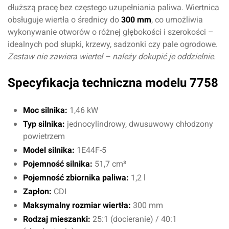
dłuższą pracę bez częstego uzupełniania paliwa. Wiertnica
obsługuje wiertła o średnicy do
300 mm
, co umożliwia
wykonywanie otworów o różnej głębokości i szerokości –
idealnych pod słupki, krzewy, sadzonki czy pale ogrodowe.
Zestaw nie zawiera wierteł – należy dokupić je oddzielnie.
Specyfikacja techniczna modelu 7758
Moc silnika:
1,46 kW
Typ silnika:
jednocylindrowy, dwusuwowy chłodzony
powietrzem
Model silnika:
1E44F-5
Pojemność silnika:
51,7 cm³
Pojemność zbiornika paliwa:
1,2 l
Zapłon:
CDI
Maksymalny rozmiar wiertła:
300 mm
Rodzaj mieszanki:
25:1 (docieranie) / 40:1