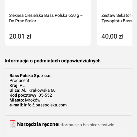
Siekiera Ciesielska Bass Polska 650 g –
Zestaw Sekator do
Do Prac Stolar...
Żywopłotu Bass Po
20,01 zł
40,00 zł
Dodaj do koszyka
Dodaj do kos
Informacja o podmiotach odpowiedzialnych
Bass Polska Sp. z o.o.
Producent
Kraj:
PL
Ulica:
Al.. Krakowska 60
Kod pocztowy:
05-552
Miasto:
Mroków
e-mail:
info@basspolska.com
Narzędzia ręczne
Informacje o bezpieczeństwie