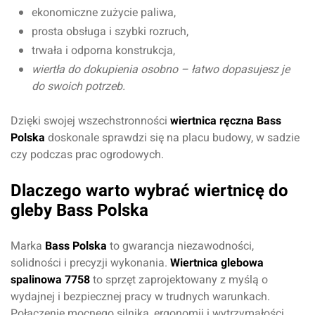
ekonomiczne zużycie paliwa,
prosta obsługa i szybki rozruch,
trwała i odporna konstrukcja,
wiertła do dokupienia osobno – łatwo dopasujesz je
do swoich potrzeb.
Dzięki swojej wszechstronności
wiertnica ręczna Bass
Polska
doskonale sprawdzi się na placu budowy, w sadzie
Oceń produkt
czy podczas prac ogrodowych.
Przyznaj ocenę:
Dlaczego warto wybrać wiertnicę do
gleby Bass Polska
Marka
Bass Polska
to gwarancja niezawodności,
Imię i nazwisko*
solidności i precyzji wykonania.
Wiertnica glebowa
spalinowa 7758
to sprzęt zaprojektowany z myślą o
wydajnej i bezpiecznej pracy w trudnych warunkach.
Komentarz*
Połączenie mocnego silnika, ergonomii i wytrzymałości