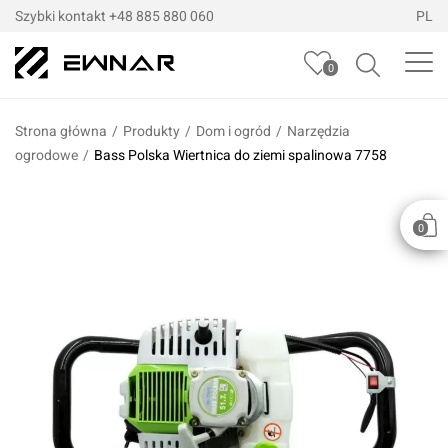
Szybki kontakt
+48 885 880 060
PL
0
Strona główna
/
Produkty
/
Dom i ogród
/
Narzędzia
ogrodowe
/
Bass Polska Wiertnica do ziemi spalinowa 7758
0