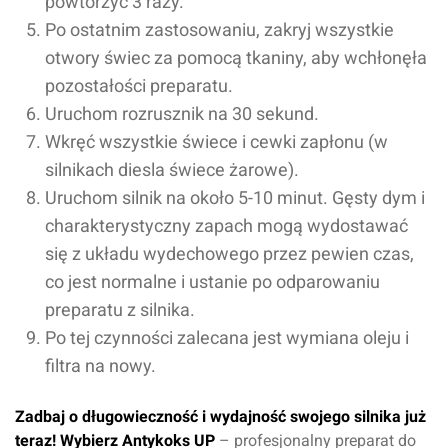
powtórzyć 3 razy.
Po ostatnim zastosowaniu, zakryj wszystkie
Oceń produkt
otwory świec za pomocą tkaniny, aby wchłonęła
pozostałości preparatu.
Przyznaj ocenę:
Uruchom rozrusznik na 30 sekund.
Wkręć wszystkie świece i cewki zapłonu (w
silnikach diesla świece żarowe).
Uruchom silnik na około 5-10 minut. Gęsty dym i
Imię i nazwisko*
charakterystyczny zapach mogą wydostawać
się z układu wydechowego przez pewien czas,
co jest normalne i ustanie po odparowaniu
Komentarz*
preparatu z silnika.
Po tej czynności zalecana jest wymiana oleju i
filtra na nowy.
Zadbaj o długowieczność i wydajność swojego silnika już
teraz! Wybierz Antykoks UP
– profesjonalny preparat do