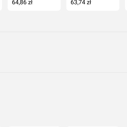
64,86 zł
63,74 zł
Dodaj do koszyka
Dodaj do koszyka