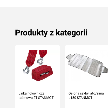
Produkty z kategorii
Linka holownicza
Osłona szyby lato/zima
czka
taśmowa 2T STANMOT
L180 STANMOT
mę