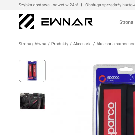
Szybka dostawa - nawet w 24h!
Obsługa sprzedaży hurtowe
Strona
Strona główna
/
Produkty
/
Akcesoria
/
Akcesoria samocho
Pokrowce serwisowe
Opaski kablo
Podnośniki oraz urządzenia dźwigowe
Opaski met
Narzędzia ręczne
Obejmy met
Bity, nasadki, końcówki
Taśmy
Wulkanizacja
Kompresory i narzędzia pneumatyczne
Prasy oraz narzędzia hydrauliczne
Oleje silnik
Wózki i zestawy narzędziowe
Oleje przek
Elektronarzędzia/elektrotechnika
Oleje motoc