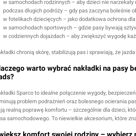
w samochodach rodzinnych – aby dzieci nie narzekały 
podczas długich podróży – gdy pas zaczyna boleśnie ob
w fotelikach dziecięcych – jako dodatkowa ochrona dl
w samochodach sportowych – gdzie pasy bywają sztyw
w codziennych dojazdach – aby zwiększyć wygodę ka
kładki chronią skórę, stabilizują pas i sprawiają, że jazd
laczego warto wybrać nakładki na pasy 
ads?
Imię i nazwisko*
kładki Sparco to idealne połączenie wygody, bezpieczeńst
iminują problem podrażnień oraz bolesnego ocierania pa
Komentarz*
ją realną poprawę komfortu – szczególnie dla dzieci, kt
sa samochodowego. To niewielkie akcesorium, które zna
większ komfort swojej rodziny – wybierz 