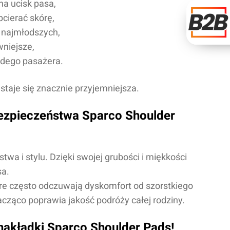
na ucisk pasa,
cierać skórę,
a najmłodszych,
niejsze,
żdego pasażera.
a staje się znacznie przyjemniejsza.
bezpieczeństwa Sparco Shoulder
wa i stylu. Dzięki swojej grubości i miękkości
sa.
óre często odczuwają dyskomfort od szorstkiego
cząco poprawia jakość podróży całej rodziny.
nakładki Sparco Shoulder Pads!