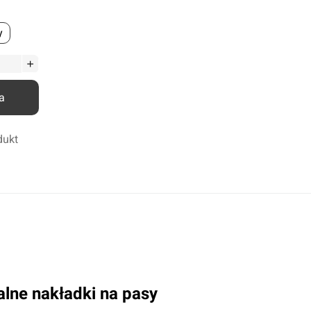
Odrdzewiacze
y
Smary
Środki penetrująco smarujące
Zmywacze
Kleje anaerobowe
a
Kleje utwardzane UV
Chemia techniczna
dukt
Silikony
Kleje
alne nakładki na pasy