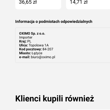
36,65 zł
14,71 zł
tępny
Dodaj do koszyka
Dodaj do koszyka
Informacja o podmiotach odpowiedzialnych
OXIMO Sp. z o.o.
Importer
Kraj:
PL
Ulica:
Topolowa 1A
Kod pocztowy:
84-207
Miasto:
Łężyce
e-mail:
biuro@oximo.pl
Klienci kupili również