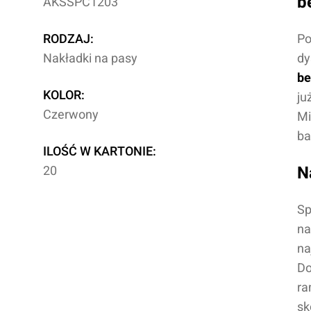
b
AKSSPC1203
RODZAJ:
Po
Nakładki na pasy
dy
be
KOLOR:
ju
Czerwony
Mi
ba
ILOŚĆ W KARTONIE:
20
N
Sp
na
na
Do
ra
sk