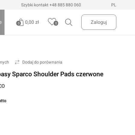
Szybki kontakt
+48 885 880 060
PL
0,00 zł
e
Zaloguj
0
0
Brak produktów
Oświetlenie pojazdów
Realizuj zamówienie
onych
Dodaj do porównania
Latarki i szperacze
pasy Sparco Shoulder Pads czerwone
Latarki czołowe
 Dostawa
InPost Paczkomaty
już od 200zł
CO
Lampy wielofunkcyjne
Lampy robocze
utto
Oświetlenie ostrzegawcze
Oświetlenie biurowe