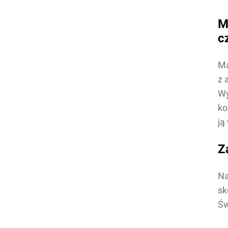
M
c
Ma
z 
Wy
ko
ją
Z
Na
sk
Św