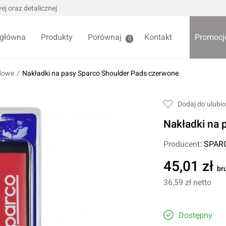
j oraz detalicznej
 główna
Produkty
Porównaj
Kontakt
Promocj
0
dowe
/
Nakładki na pasy Sparco Shoulder Pads czerwone
we / Trytytki
Skrzynki i organizery
Dodaj do ulubi
alowe
Bezpieczniki
Nakładki na 
alowe
Akcesoria samochodowe
Darmowa
Wycieraczki samochodowe
Producent:
SPAR
Pozostałe
45,01 zł
br
Foteliki samochodowe
36,59 zł
netto
Akcesoria dla dzieci
owe
Żarówki samochodowe
ładniowe
Dostępny
Lodówki turystyczne
yklowe