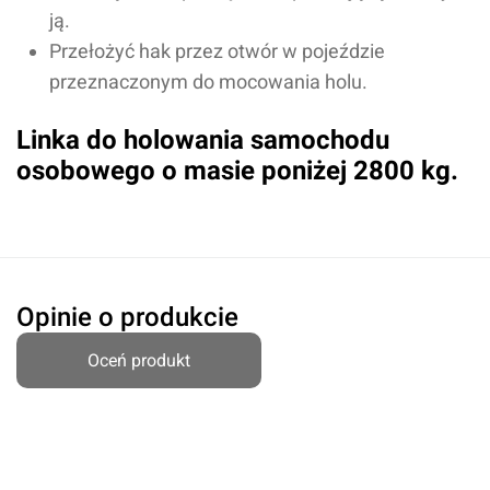
ją.
Przełożyć hak przez otwór w pojeździe
przeznaczonym do mocowania holu.
Linka do holowania samochodu
osobowego o masie poniżej 2800 kg.
Oceń produkt
Opinie o produkcie
Przyznaj ocenę:
Oceń produkt
Imię i nazwisko*