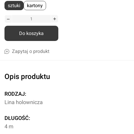
sztuki
kartony
Do koszyka
Zapytaj o produkt
Opis produktu
RODZAJ:
Lina holownicza
DŁUGOŚĆ:
4 m