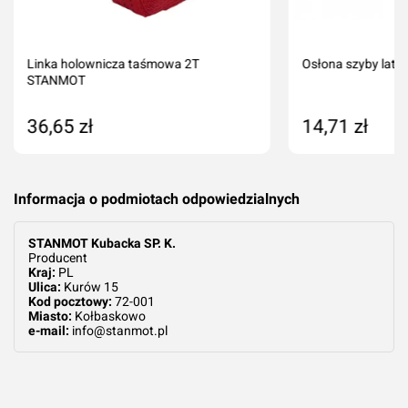
Linka holownicza taśmowa 2T
Osłona szyby lat
STANMOT
36,65 zł
14,71 zł
Dodaj do koszyka
Dodaj do kos
Informacja o podmiotach odpowiedzialnych
STANMOT Kubacka SP. K.
Producent
Kraj:
PL
Ulica:
Kurów 15
Kod pocztowy:
72-001
Miasto:
Kołbaskowo
e-mail:
info@stanmot.pl