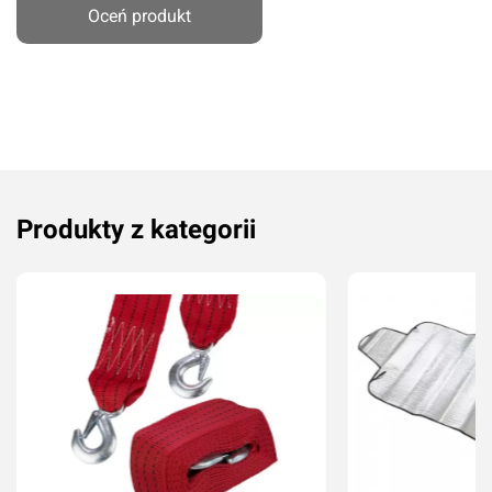
Przyznaj ocenę:
Oceń produkt
Imię i nazwisko*
Komentarz*
Produkty z kategorii
Dodaj ocenę
Anuluj